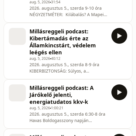
aug. 5, 2026
31:54
turizmust ? Pach Gábor, a Balatoni Kör
2026. augusztus 5., szerda 9-10 óra
Elnöke TŐZSDEI HELYZETKÉP &#160;
NÉGYZETMÉTER: Kilábalás? A Mapei
BUDAPEST, TE CSODÁS: Hírek a
szerint a lakásépítési piac kilábalása
fővárosból és [&#8230;]
még korántsem tekinthető biztosnak.
Millásreggeli podcast:
Hiába mutatnak javulást a friss KSH-
Kibertámadás érte az
adatok, a második félévben stagnálás
Államkincstárt, védelem
vagy visszarendeződés sem zárható
leégés ellen
ki. Markovich Béla, a Mapei Kft.
aug. 5, 2026
40:12
ügyvezető igazgatója. TŐZSDENYITÁS
2026. augusztus 5., szerda 8-9 óra
Varga Zoltán senior elemzővel (Equilor
KIBERBIZTONSÁG: Súlyos, a
Zrt.). SZUPERZÖLD. Először végeztek
kiberbiztonsági skálán a
hazán
legmagasabb fokozatúnak értékelt
Millásreggeli podcast: A
kibertámadás érte a Magyar
Járókelő jelenti,
Államkincstár hálózatát. És. Egyre
energiatudatos kkv-k
nagyobb hullámokat vet a világon,
aug. 5, 2026
1:00:21
hogy a mesterséges intelligencia
2026. augusztus 5., szerda 6:30-8 óra
egyre inkább a saját útjára tér,
Havas Boldogasszony napján
elszabadult AI agentek kóricálnak a
ünnepeljük a név- és
kibertérben. Kovács 4 Zoltán
születésnaposokat, de nem morgunk!
kiberbiztonsági szakértő.