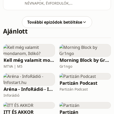
NÉVNAPOK, ÉVFORDULÓK,
hosszú évek alatt vezetett el oda, hogy
SZÜLETÉSNAPOSOK LAPSZEMLE
ma a hazai vagyonvédelem és
TŐZSDEI HELYZETKÉP BUDAPEST TE
biztonságtechnika egyik meghatározó
CSODÁS ÉBRESZTŐ TÉMA: Mibe
szereplőjeké
További epizódok betöltése
kerülhet az energiakrízis az
Ajánlott
országnak? A kialakult helyzetnek
lesznek közvetlen hatásai a
költségvetés kiadási oldalán, közvetett
hatásai a bevételi oldalon, a
fogyasztáskorlátozás okozta
termeléskiesés miatt csökkenő
Kell még valamit mondanom, Ildikó?
Morning Block by Gr1ngo
adóbevételek szintjén, de bajban van
MTVA | M5
Gr1ngo
Né
Partizán Podcast
Aréna - InfoRádió - Infostart.hu
Partizán Podcast
Inforádió
ITT ÉS AKKOR
Partizán