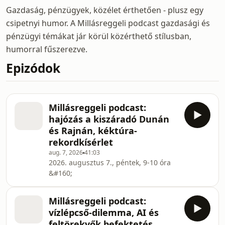
Gazdaság, pénzügyek, közélet érthetően - plusz egy
csipetnyi humor. A Millásreggeli podcast gazdasági és
pénzügyi témákat jár körül közérthető stílusban,
humorral fűszerezve.
Epizódok
Millásreggeli podcast:
hajózás a kiszáradó Dunán
és Rajnán, kéktúra-
rekordkísérlet
aug. 7, 2026
41:03
2026. augusztus 7., péntek, 9-10 óra
&#160;
Millásreggeli podcast:
vízlépcső-dilemma, AI és
feltörekvők befektetés,