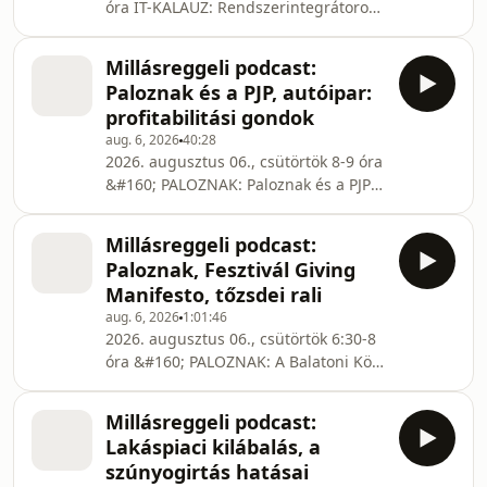
óra IT-KALAUZ: Rendszerintegrátorok
a házban Mindenhez is ért egy IT
rendszerintegrátor? Miért beszélünk
Millásreggeli podcast:
projektekben, és mi köze a
Paloznak és a PJP, autóipar:
rendszerhez? Jó IT
profitabilitási gondok
rendszerintegrátornak miért kell
aug. 6, 2026
40:28
értékesítés? Killer kérdéskör: elveszi-e
2026. augusztus 06., csütörtök 8-9 óra
az AI az értékesítők tfeladatát?
&#160; PALOZNAK: Paloznak és a PJP
Bardóczy Gergely, a Kermann IT
Paloznak és PJP a falu, mint Márka, a
Solutions Nyrt. értékesítési igazgatója
Piknik, az esemény múltja, a helyi
PALOZNAK: Dani története eleve film
Millásreggeli podcast:
életbe való betagozódása, hatása, és
Paloznak, Fesztivál Giving
akár a Piknik nélküli 361 másik nap az
Manifesto, tőzsdei rali
évből is téma. A Piknik az elmúlt
aug. 6, 2026
1:01:46
évtizedekben. Harmonikus
2026. augusztus 06., csütörtök 6:30-8
együttélés… Valde Orsolya, a
óra &#160; PALOZNAK: A Balatoni Kör
Paloznaki JazzPiknik Alapítója,
és Paloznak Kapcsolata Mit csinál a
[&#8230;]
Balatoni KÖR, miért jött létre, mit
Millásreggeli podcast:
képvisel a Márka? Milyen akciókkal
Lakáspiaci kilábalás, a
próbálja megmozgatni a helyi
szúnyogirtás hatásai
kulturális, gasztro-, és közéletet, a