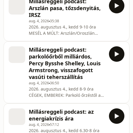
Millásreggeli podcast:
A lapokat viszont ezúttal is átolvassuk,
ARANYKÖPÉS: „Úgy hiszem, min
Arszlán pasa, tőzsdenyitás,
sőt, van tőzsdei összefoglaló is.
IRSZ
BUDAPEST, TE CSODÁS: Mit láttak,
aug. 4, 2026
35:38
ajánlanak a Járókelő munkatársai?
2026. augusztus 4., kedd 9-10 óra
Nézzünk rá a suli környékére – most,
MESÉL A MÚLT: Arszlán/Oroszlán
ne szeptember 1-jén. Rollerek a
budai pasa halála (1566 aug. 3.). Ő
Dunában és a patakokban. Aszály a
építtette a Király fürdőt pl. Katona
[&#8230;]
Millásreggeli podcast:
Csaba történész TŐZSDENYITÁS:
parkolóőrből milliárdos,
Kedves Hugó, az Equilor Befektetési
Percy Bysshe Shelley, Louis
Zrt. üzletkötője számolt be nekünk a
Armstrong, visszafogott
nyitást követően kialakult tőzsdei
vasúti teherszállítás
árakról és az azokat befolyásoló
hírekről. KULTMOGUL: Megalakult az
aug. 4, 2026
36:50
2026. augusztus 4., kedd 8-9 óra
Irodalmi Szakszervezet Az Irodalmi
CÉGEK, EMBEREK: Parkoló őrzéstől a
Szakszervezettel [&#8
milliárdos árbevételű vállalatcsoportig
A ma közel 450 főt foglalkoztató, évi 5–
Millásreggeli podcast: az
6 milliárd forintos árbevételű
energiakrízis ára
vállalatcsoport vezetője nem egy
aug. 4, 2026
57:12
tárgyalóasztal mellől indult. Az útja
2026. augusztus 4., kedd 6.30-8 óra
parkolóőri munkával kezdődött, és