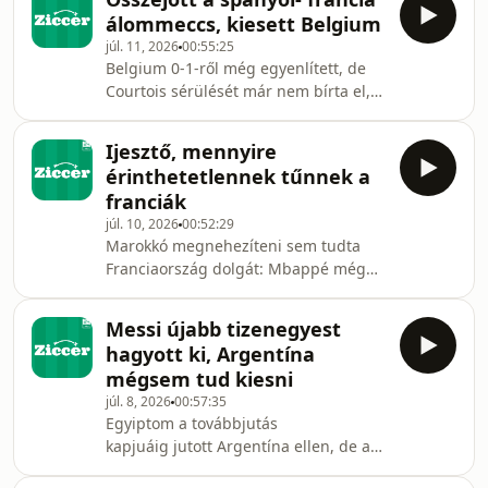
negyeddöntőt. A döntőbe jutásért
use of personal d
álommeccs, kiesett Belgium
összejött a gazdag múlttal bíró
júl. 11, 2026
00:55:25
Anglia-Argentína álommeccs, miután
Belgium 0-1-ről még egyenlített, de
Lionel Messiék egy kiállítást
Courtois sérülését már nem bírta el,
meglovagolva kiejtették a szívós
Mikel Merino újra csereként beállva
Svájcot. Világbajnoki kibeszélő. Hosted
szerzett győztes gólt. Megismétlődik a
by Simplecast, an AdsWizz company.
Ijesztő, mennyire
2024-es Eb elődöntője a
See https://pcm.adswizz.co
érinthetetlennek tűnnek a
világbajnokság legjobb négy csapata
franciák
között. Hosted by Simplecast, an
júl. 10, 2026
00:52:29
AdsWizz company. See
Marokkó megnehezíteni sem tudta
https://pcm.adswizz.com for
Franciaország dolgát: Mbappé még
information about our collection and
tizenegyest is hibázhatott, ennek
use of personal data for advertising.
ellenére 2-0-ra győzött Didier
Messi újabb tizenegyest
Deschamps csapata. Lesz, aki
hagyott ki, Argentína
megállíthatja őket? Hosted by
mégsem tud kiesni
Simplecast, an AdsWizz company. See
júl. 8, 2026
00:57:35
https://pcm.adswizz.com for
Egyiptom a továbbjutás
information about our collection and
kapjuáig jutott Argentína ellen, de a
use of personal data for advertising.
meccs hajrájában összeomlott és