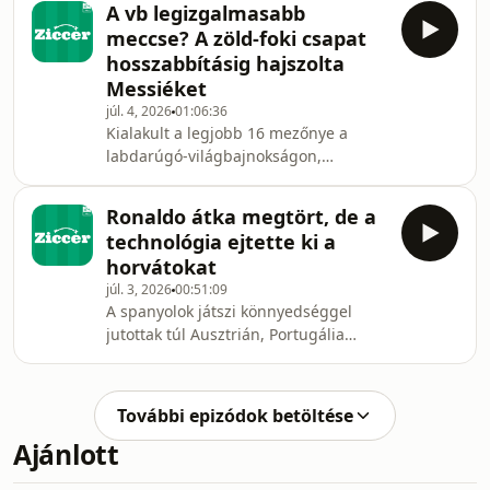
use of personal data for advertising.
A vb legizgalmasabb
Elkezdődtek a nyolcaddöntők a
meccse? A zöld-foki csapat
világbajnokságon. Hosted by
hosszabbításig hajszolta
Simplecast, an AdsWizz company. See
Messiéket
https://pcm.adswizz.com for
júl. 4, 2026
01:06:36
information about our collection and
Kialakult a legjobb 16 mezőnye a
use of personal data for advertising.
labdarúgó-világbajnokságon,
Egyiptom, Argentína és Kolumbia
csatlakozott a többiekhez. Itt a Ziccer
Ronaldo átka megtört, de a
vb-kibeszélője, a vendég Kovács
technológia ejtette ki a
István, a SportsBase CEO-ja. Hosted
horvátokat
by Simplecast, an AdsWizz company.
júl. 3, 2026
00:51:09
See https://pcm.adswizz.com for
A spanyolok játszi könnyedséggel
information about our collection and
jutottak túl Ausztrián, Portugália
use of personal data for advertising.
drámai meccsen ejtette ki a
hatalmasat küzdő horvátokat, Svájc
pedig Algérián lépett túl. Vb-kibeszélő
További epizódok betöltése
Boros Tamással, az ATV
Ajánlott
műsorvezetőjével és Veress Balázs
edzővel. Hosted by Simplecast, an