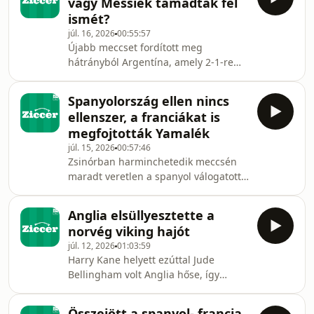
vagy Messiék támadtak fel
torna legjobb játékosa, Mbappé a
ismét?
gólkirály. Hosted by Simplecast, an
júl. 16, 2026
00:55:57
AdsWizz company. See
Újabb meccset fordított meg
https://pcm.adswizz.com for
hátrányból Argentína, amely 2-1-re
information about our collection and
legyőzte Angliát a világbajnokság
use of personal data for advertising.
elődöntőjében, így készülhet a
Spanyolország ellen nincs
spanyolok elleni aranycsatára. Hosted
ellenszer, a franciákat is
by Simplecast, an AdsWizz company.
megfojtották Yamalék
See https://pcm.adswizz.com for
júl. 15, 2026
00:57:46
information about our collection and
Zsinórban harminchetedik meccsén
use of personal data for advertising.
maradt veretlen a spanyol válogatott,
amely a két évvel ezelőtti Európa-
bajnokság után most a vébén is
Anglia elsüllyesztette a
döntőt játszhat. A legkiforrottabb
norvég viking hajót
csapatjáték teljesen lenullázta a torna
júl. 12, 2026
01:03:59
legjobb játékosait, Mbappénak marad
Harry Kane helyett ezúttal Jude
a bronzmeccs. Kibeszélő. Hosted by
Bellingham volt Anglia hőse, így
Simplecast, an AdsWizz company. See
Thomas Tuchel csapata hátrányból
https://pcm.adswizz.com for
fordítva nyerte meg a Norvégia elleni
information about our collection and
Összejött a spanyol- francia