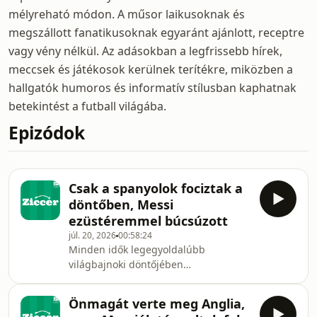
mélyreható módon. A műsor laikusoknak és
megszállott fanatikusoknak egyaránt ajánlott, receptre
vagy vény nélkül. Az adásokban a legfrissebb hírek,
meccsek és játékosok kerülnek terítékre, miközben a
hallgatók humoros és informatív stílusban kaphatnak
betekintést a futball világába.
Epizódok
Csak a spanyolok fociztak a
döntőben, Messi
ezüstéremmel búcsúzott
júl. 20, 2026
00:58:24
Minden idők legegyoldalúbb
világbajnoki döntőjében
Spanyolország érinthetetlennek
bizonyult, Argentínától csak
Önmagát verte meg Anglia,
rúgdosódásra futotta. Rodri lett a