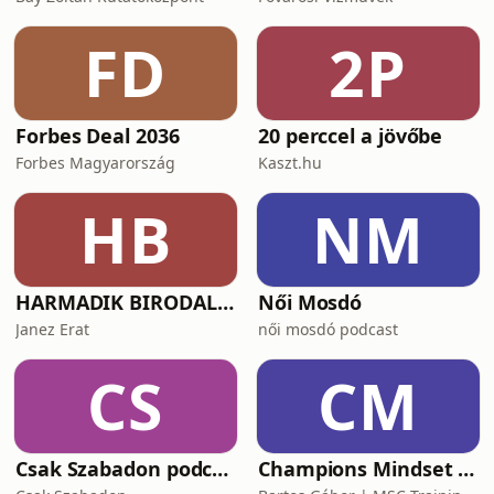
FD
2P
Forbes Deal 2036
20 perccel a jövőbe
Forbes Magyarország
Kaszt.hu
HB
NM
HARMADIK BIRODALOM – a nemzetiszocializmus története
Női Mosdó
Janez Erat
női mosdó podcast
CS
CM
Csak Szabadon podcast
Champions Mindset Podcast