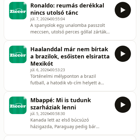
kiesett. Svájc és Kolumbia semmit
Ronaldo: reumás derékkal
nem volt hajlandó kockáztatni egymás
nincs utolsó tánc
ellen, így 0-0 után büntetők döntöttek.
júl. 7, 2026
00:55:04
A nyolcaddöntők utolsó párosításait
A spanyolok egy unalomba passzolt
beszéljük ki. Hosted by Simplecast, an
meccsen, utolsó perces góllal zárták
AdsWizz company. See
le Cristiano Ronaldo vb-pályafutását,
https://pcm.adswizz.com for
az USA kínos pofonba futott bele a
information about our collection and
Haalanddal már nem bírtak
belgák ellen. Hosted by Simplecast,
use of personal data for advertisin
a brazilok, esőisten elsiratta
an AdsWizz company. See
Mexikót
https://pcm.adswizz.com for
júl. 6, 2026
00:53:23
information about our collection and
Történelmi mélyponton a brazil
use of personal data for advertising.
futball, a hatodik vb-cím helyett a
zsinórban hatodik nyeretlen tornát
hozták össze Ancelotti vezetésével. Az
Mbappé: Mi is tudunk
angolok ikonikus meccsen verték
szarháziak lenni
Mexikót az Aztecában. Vb-kibeszélő.
júl. 5, 2026
00:58:30
Hosted by Simplecast, an AdsWizz
Kanada lett az első búcsúzó
company. See
házigazda, Paraguay pedig bár
https://pcm.adswizz.com for
megkeserítette a franciák dolgát,
information about our collection and
elgáncsolnia nem sikerült.