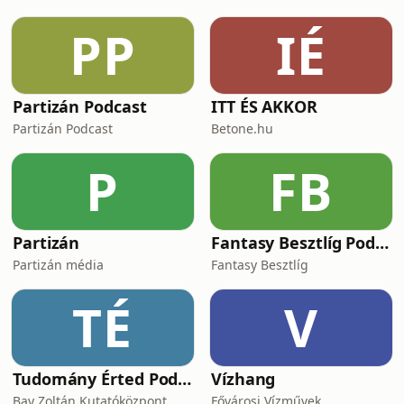
AdsWizz company. See
https://pcm.adswizz.com for
PP
IÉ
information about our collection and
use of personal data for advertising.
Partizán Podcast
ITT ÉS AKKOR
Partizán Podcast
Betone.hu
P
FB
Partizán
Fantasy Besztlíg Podcast
Partizán média
Fantasy Besztlíg
TÉ
V
Tudomány Érted Podcast
Vízhang
Bay Zoltán Kutatóközpont
Fővárosi Vízművek