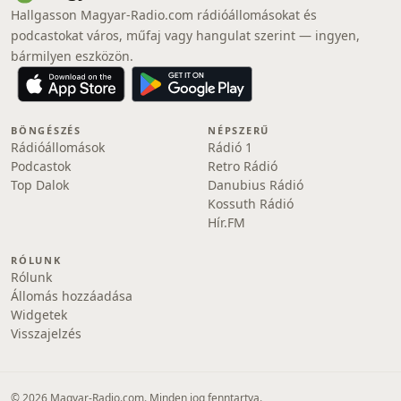
Hallgasson Magyar-Radio.com rádióállomásokat és
podcastokat város, műfaj vagy hangulat szerint — ingyen,
bármilyen eszközön.
BÖNGÉSZÉS
NÉPSZERŰ
Rádióállomások
Rádió 1
Podcastok
Retro Rádió
Top Dalok
Danubius Rádió
Kossuth Rádió
Hír.FM
RÓLUNK
Rólunk
Állomás hozzáadása
Widgetek
Visszajelzés
© 2026 Magyar-Radio.com. Minden jog fenntartva.