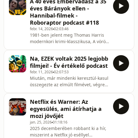
A 40 éves Embervadász a 35
a folytatás. A csonttemplom pedig
éves Bárányok ellen -
legalább annyira meglepő, vad és
Hannibal-filmek -
eredeti, mint az elődje. Méltó
Roboraptor podcast #118
folytatás, miközben kifejezetten
febr. 14, 2026
02:03:46
újszerű irányra tereli nem pusztán a
1981-ben jelent meg Thomas Harris
&quot;28-szériát&quot;, de talán az
modernkori krimi-klasszikusa, A vörös
apokalipszisfilm műfajának egészét.
sárkány. Ugyan számos érdeme van a
Ha pedig már itt v
regénynek, de a legnagyobb hatása
Na, EZEK voltak 2025 legjobb
kétségtelenül abban rejlik, hogy
filmjei! - Év értékelő podcast
ebben debütált az elegáns
febr. 11, 2026
02:07:53
szociopata, az úriember
Miután, már mindenki keresztül-kasul
sorozatgyilkos, a gourmet kannibál,
összegezte az elmúlt filmévet, végre
Hannibal Lecter karaktere. A
mi is összeültünk, hogy kibeszéljük. A
regényből (elsőre) Michael Mann
várakozásnak tehát vége, mert most
rendezett filmet 1986-ban, és bár az
Netflix és Warner: Az
aztán ténylegesen kiderül, hogy mik is
Embervadász címet kapó adaptáció
egyesülés, ami átírhatja a
voltak 2025 legjobb filmjei! Lesz szó
bukásnak
mozi jövőjét
vámpírokról, kutyákról és zombikról.
jan. 25, 2026
01:18:16
Az újra összeállt, ABBA dalokat játszó
2025 decemberében robbant ki a hír,
Beatlesről. Meglepetés sikerekről,
miszerint a Netflix jó eséllyel
nagy Oscar-díj várományosokról és