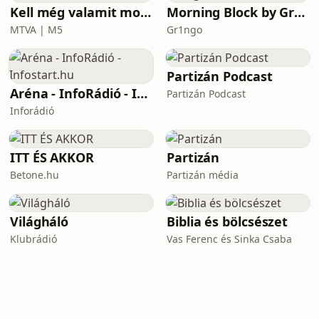
Kell még valamit mondanom, Ildikó?
Morning Block by Gr1ngo
MTVA | M5
Gr1ngo
Partizán Podcast
Aréna - InfoRádió - Infostart.hu
Partizán Podcast
Inforádió
ITT ÉS AKKOR
Partizán
Betone.hu
Partizán média
Világháló
Biblia és bölcsészet
Klubrádió
Vas Ferenc és Sinka Csaba