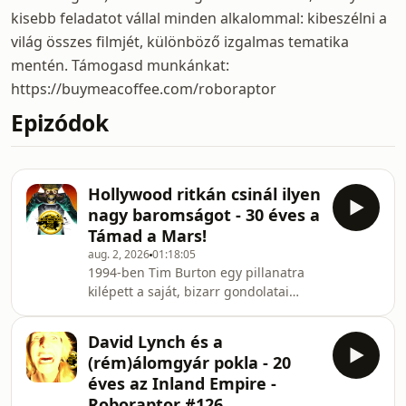
kisebb feladatot vállal minden alkalommal: kibeszélni a
világ összes filmjét, különböző izgalmas tematika
mentén. Támogasd munkánkat:
https://buymeacoffee.com/roboraptor
Epizódok
Hollywood ritkán csinál ilyen
nagy baromságot - 30 éves a
Támad a Mars!
aug. 2, 2026
01:18:05
1994-ben Tim Burton egy pillanatra
kilépett a saját, bizarr gondolatai
közül, hogy emléket állítson egyik
hősének, Edward Davies Wood Jr.-nak.
David Lynch és a
Az Ed Wood a rendező karrierjének
(rém)álomgyár pokla - 20
egyik legnagyobb szakmai sikere lett,
éves az Inland Empire -
Burton azonban ezután sem tudott
Roboraptor #126
megszabadulni a &quot;világ