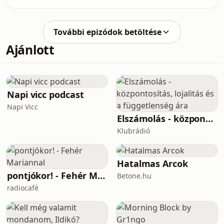
megveszi a Warner stúdiót és a hozzá
hazánk mozivásznait méltatlanu
tartozó filmes leágazásokat is, mint az
HBO-t és az HBO Maxot. Ám nem eszik
További epizódok betöltése
olyan forrón ezt a kását! A Paramount
Ajánlott
SkyDance CEO-ja, David Ellison nem
győzi minden rendelkezésre álló
eszközzel megtorpedózni az
egyesülést, miközben a filmes szakva
is aggódva figyel. Mit nyerhet az
Napi vicc podcast
egyszeri mozinéz
Napi Vicc
Elszámolás - központosítás, lojalitás és a függetlenség ára
Klubrádió
Hatalmas Arcok
pontjókor! - Fehér Mariannal
Betone.hu
radiocafé