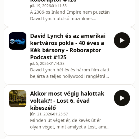
júl. 19, 2026
01:11:58
legrosszabb rendezőjének&quot;
A 2006-os Inland Empire nem pusztán
szelemétől, és kitalálta, hogy az
David Lynch utolsó mozifilmes
életrajzi film után elkészíti a saját
rendezése, de kétségtelenül az
&quot;9-es tervét&quo
életmű legabsztraktabb, legfurcsább
David Lynch és az amerikai
és legszürreálisabb alkotása. Ez pedig
kertváros pokla - 40 éves a
- tekintve, hogy kiről van szó - nem kis
Kék bársony - Roboraptor
szó. Nem is csoda: az Inland Empire
Podcast #125
ugyanis nem hagyományos filmként
júl. 5, 2026
01:14:38
készült, hanem ad-hoc, éveken át
David Lynch hét év és három film alatt
húzódó forgatások eredménye. Lynch
bejárta a teljes hollywoodi ranglétrát.
még sosem került ennyire közel az
Függetlenfilmes zseniből, szinte egy
avantgardhoz, a
csapásra Oscar-jelölt sztárrendező
Akkor most végig halottak
lett., hogy aztán az első – és egyetlen
voltak?! - Lost 6. évad
– blockbuster próbálkozása rögtön
kibeszélő
örökre elvegye a kedvét a stúdió
jún. 21, 2026
01:25:57
filmezéstől. A botrányosan sikerült
Minden út véget ér, de kevés út ér
Dűne – amelynek forgatása is kész
olyan véget, mint amilyet a Lost, ami
káosz volt – után Lynch soha többé
6. évad után végleg lezárta az
nem rendezett másnak filmet. Az