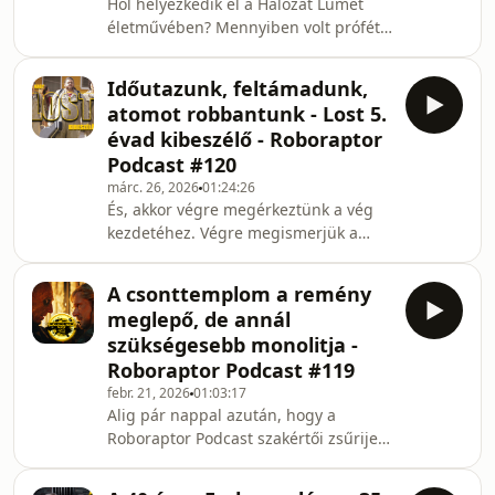
Hol helyezkedik el a Hálózat Lumet
Hogy öli meg a fasizmus a lelkünket?
életművében? Mennyiben volt próféta
Meddig lehet homokba dugni a
Howard Beale karaktere a modern
fejünket
média viszonyokra? Hogy öregedett a
Időutazunk, feltámadunk,
Hálózat? Mennyire lehet releváns az
atomot robbantunk - Lost 5.
internetes és közösségi média
évad kibeszélő - Roboraptor
korábban egy TV-ről szóló film? Milyen
Podcast #120
képet fest Lumet a televízióstúdiók
márc. 26, 2026
01:24:26
működéséről? Mennyire és hol köszön
És, akkor végre megérkeztünk a vég
vissza a Hálózat világa a mai (magyar)
kezdetéhez. Végre megismerjük a
média valóságunkban? Hogy fér el
Dharmát! Utazunk az időben, John
ennyi szenzá
Locke feltámad és színre lép a
A csonttemplom a remény
rejtélyes Jacob! Na, de miért kellett
meglepő, de annál
egyáltalán visszatérni a Szigetre?
szükségesebb monolitja -
Biztos kellett az időutazás az eddigi is
Roboraptor Podcast #119
zavaros misztikumba? Hogy a fenébe
febr. 21, 2026
01:03:17
támadt fel John Locke? Mi az, hogy ez
Alig pár nappal azután, hogy a
nem is John Locke? Akkor kicsoda? És
Roboraptor Podcast szakértői zsűrije
mi lett John Locke sorsa? Mi van veled,
megszavazta 2025 legjobb filmjének a
Jack?
28 évvel későbbet, máris megérkezett