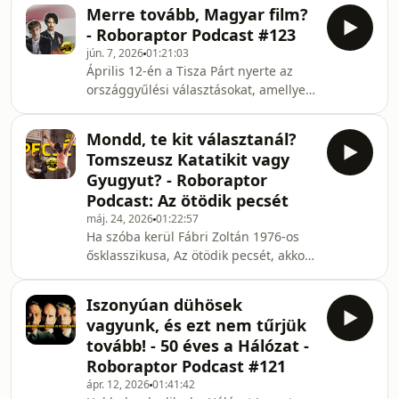
Oceanic 815 túlélőinek történetét. Na,
1986-
Merre tovább, Magyar film?
de hogyan?! A Lost fináléja minden
- Roboraptor Podcast #123
idők egyik legmegosztóbb
jún. 7, 2026
01:21:03
sorozatzárlata, ami bő 15 évvel az
Április 12-én a Tisza Párt nyerte az
adásba kerülés óta is komoly
országgyűlési választásokat, amellyel
indulatokat képes kiváltani a
véget ért a Nemzeti Együttműködés
rajongókból és szkeptikusokból
Rendszere, vagyis a Fidesz 2/3-os
egyaránt. De most minden kiderül!
Mondd, te kit választanál?
kormányzása. Az új kormány
Megfejtésre kerülnek a rejtélyek! Kics
Tomszeusz Katatikit vagy
megalakulása a kultúrális közeg
Gyugyut? - Roboraptor
számtalan közösségét,
Podcast: Az ötödik pecsét
csoportosulását is megmozgatta,
máj. 24, 2026
01:22:57
köztük a filmes szakmát. Ez a
Ha szóba kerül Fábri Zoltán 1976-os
lelkesedés a Filmreformban
ősklasszikusa, Az ötödik pecsét, akkor
kulminálódott, ami lehetőséget adhat
a legtöbbeket egy kérdés foglalkoztat:
a magyar film régóta vágyott szakmai
Tomoceusz Katatiki vagy Gyugyu?
reformjára. D
Iszonyúan dühösek
Pedig ennél sokkal többről van szó. El
vagyunk, és ezt nem tűrjük
lehet-e bújni az apokalipszistől? Van-e
tovább! - 50 éves a Hálózat -
esélye a kisembernek az elnyomó
Roboraptor Podcast #121
hatalommal szemben? Mit tegyen az,
ápr. 12, 2026
01:41:42
aki birtokában van az igazságnak?