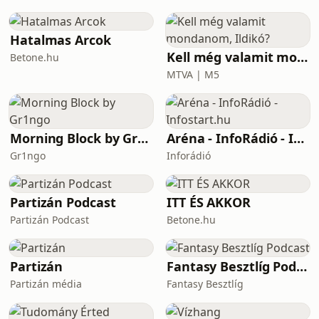
mellett.59:23 Feltétlenül fontos
leváltani Arnét? Xabi Alonsóra azért
csak rábólintanátok, nem?1:09:30 A
Hatalmas Arcok
mélyen védekező csapatok ell
Kell még valamit mondanom, Ildikó?
Betone.hu
MTVA | M5
Morning Block by Gr1ngo
Aréna - InfoRádió - Infostart.hu
Gr1ngo
Inforádió
Partizán Podcast
ITT ÉS AKKOR
Partizán Podcast
Betone.hu
Partizán
Fantasy Besztlíg Podcast
Partizán média
Fantasy Besztlíg