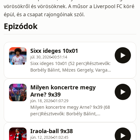
vörösökről és vörösöknek. A műsor a Liverpool FC köré
épül, és a csapat rajongóinak szól.
Epizódok
Sixx ideges 10x01
júl. 30, 2026
00:51:14
Sixx ideges 10x01 (52 perc)Résztvevők:
Borbély Bálint, Mézes Gergely, Varga
Attila „Sixx”, Béres AttilaTémáink
voltak:0:00 Elkezdődött az előszezon,
Milyen koncertre megy
keződik a podcast új évada.5:00 A
Arne? 9x39
Network4 megvette a nyári
jún. 18, 2026
01:07:29
meccseinket.9:00 Ilyen volt az első
Milyen koncertre megy Arne? 9x39 (68
sörmeccs.11:00 Ndukwe nem lehet
perc)Résztvevők: Borbély Bálint,
ősztől kerettag.18:30 Nem igazán
Mézes Gergely, Varga Attila „Sixx”,
bővül a keret.22:00 A Barcola-
Béres AttilaTémáink voltak:0:00
helyzet.30:17 Sixxnek nem tetszik a
Iraola-ball 9x38
Klikkvadászat.4:15 Slot elment, van
„Sándor” és a „Kertész”.
jún. 12, 2026
01:02:45
újra trash adás!13:39 Van Bronchorst