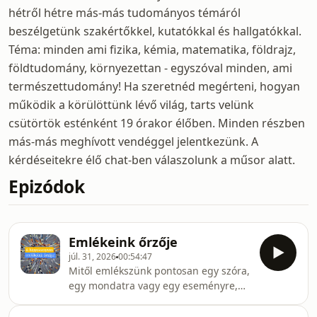
hétről hétre más-más tudományos témáról
beszélgetünk szakértőkkel, kutatókkal és hallgatókkal.
Téma: minden ami fizika, kémia, matematika, földrajz,
földtudomány, környezettan - egyszóval minden, ami
természettudomány! Ha szeretnéd megérteni, hogyan
működik a körülöttünk lévő világ, tarts velünk
csütörtök esténként 19 órakor élőben. Minden részben
más-más meghívott vendéggel jelentkezünk. A
kérdéseitekre élő chat-ben válaszolunk a műsor alatt.
Epizódok
Emlékeink őrzője
júl. 31, 2026
00:54:47
Mitől emlékszünk pontosan egy szóra,
egy mondatra vagy egy eseményre,
miközben más emlékeink
összemosódnak? Hogyan különíti el az