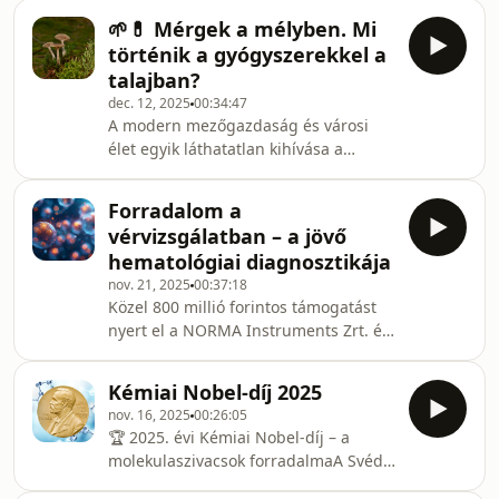
Európa legnagyobb presztízsű
kiemelkedő magyar kutatónőt ismert
tudományos támogatását nyerte el.A
🌱💊 Mérgek a mélyben. Mi
el. Vendégünk Pipek Orsolya Anna, az
beszélgetésben kiderül:🔹 Miért
történik a gyógyszerekkel a
ELTE Természettudományi Kar
izgalmasak a végtelen gráfok, és mi
talajban?
biofizikusa, aki adattudományi
dec. 12, 2025
00:34:47
módszerekkel fejleszt olyan
A modern mezőgazdaság és városi
algoritmusokat, amelyek
élet egyik láthatatlan kihívása a
forradalmasítják a DNS-elemzést.🔍
környezetbe jutó
Hogyan lehet több milliárd soros
gyógyszermaradványok:
adathalmazokat feldolgozni akár egy
Forradalom a
kezelt/kezeletlen szennyvízből,
óra alatt?
vérvizsgálatban – a jövő
öntözésből vagy szennyvíziszapból a
hematológiai diagnosztikája
talajokba kerülnek, majd
nov. 21, 2025
00:37:18
továbbterjedhetnek. Vendégeink, Lili
Közel 800 millió forintos támogatást
Szabó és László Bauer, friss
nyert el a NORMA Instruments Zrt. és
kísérleteikből hoznak példákat:
a TTK közös projektje, amelynek
gyökérsavak szerepe,
eredményeképpen az eddigieknél
abszorpciós/adszorpciós folyamatok,
Kémiai Nobel-díj 2025
pontosabb készülékkel,
laborprotokollok, időskálák és
nov. 16, 2025
00:26:05
költséghatékonyabban végezhetők el
hőmérséklet-inga
🏆 2025. évi Kémiai Nobel-díj – a
a vérvizsgálatok. A Moduláris detektor
molekulaszivacsok forradalmaA Svéd
és megvilágító rendszer fejlesztése
Királyi Tudományos Akadémia 2025-
alakos elemek fényszóródásának