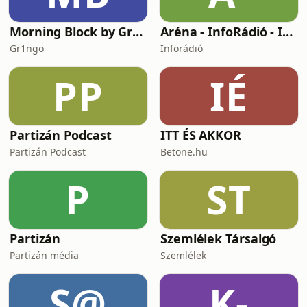
Morning Block by Gr1ngo
Aréna - InfoRádió - Infostart.hu
Gr1ngo
Inforádió
PP
IÉ
Partizán Podcast
ITT ÉS AKKOR
Partizán Podcast
Betone.hu
P
ST
Partizán
Szemlélek Társalgó
Partizán média
Szemlélek
S@
K-