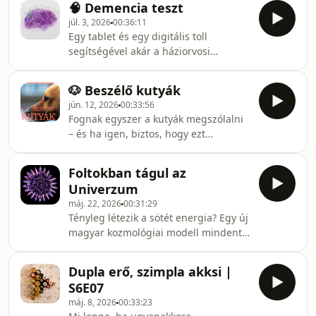
🧠 Demencia teszt
agy az egymáshoz nagyon hasonló
júl. 3, 2026
00:36:11
emlékeket, és miért hisszük néha azt,
Egy tablet és egy digitális toll
hogy láttunk vagy hallottunk valamit,
segítségével akár a háziorvosi
ami valójában nem is úgy történt?A
rendelőkben is hamarosan elérhetővé
TTK Podcast vendégei Dr. Keresztes
válhat a demencia és az Alzheimer-
Attila és Illyés Alex agykutatók, akik
🐶 Beszélő kutyák
kór korai szűrése egy innovatív,
egy frissen publikált kutatásukról
jún. 12, 2026
00:33:56
mesterséges intelligencián alapuló
mesélnek. A beszél
Fognak egyszer a kutyák megszólalni
szűrési módszer fejlesztésének
– és ha igen, biztos, hogy ezt
köszönhetően.Az adásból kiderül, mi a
szeretnénk? 🐶🗣️Mit jelentene
különbség a demencia és az
valójában, ha a kutyák emberi módon
Alzheimer-kór között, hány embert
Foltokban tágul az
tudnának megszólalni? Vajon csak
érint a probléma Magyarországon, és
Univerzum
még közelebb hozna minket
miért kulcsfontosságú a korai fe
máj. 22, 2026
00:31:29
egymáshoz – vagy teljesen átalakítaná
Tényleg létezik a sötét energia? Egy új
a kapcsolatunkat? Az ELTE kutatói egy
magyar kozmológiai modell mindent
izgalmas, részben tudományos,
átírhatHallottál már arról, hogy az
részben gondolatkísérlet jellegű
univerzumunk nemcsak tágul, hanem
tanulmányban vizsgálták ezt a
Dupla erő, szimpla akksi |
ráadásul egyre gyorsabban? A
kérdést, és most a podcastban
S6E07
jelenlegi tudományos magyarázat
mesélnek r
máj. 8, 2026
00:33:23
szerint ehhez egy rejtélyes