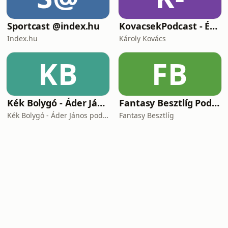
Sportcast @index.hu
KovacsekPodcast - Értékes beszélgetések
Index.hu
Károly Kovács
KB
FB
Kék Bolygó - Áder János podcastja
Fantasy Besztlíg Podcast
Kék Bolygó - Áder János podcastja
Fantasy Besztlíg