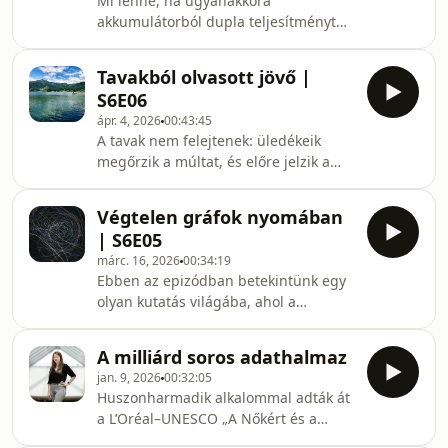
Mi lenne, ha ugyanakkora
komponens, az úgynevezett sötét
akkumulátorból dupla teljesítményt
energia szükséges – amit azonban
lehetne kihozni?Ebben az epizódban
valójában még soha senki nem figyelt
egy olyan magyar fejlesztésről
meg közvetlenül.🎙️ Ebben az
Tavakból olvasott jövő |
beszélgetünk, amely az
epizódban Dr. Raffai Péter, az ELTE A
S6E06
akkumulátoripar egyik legnagyobb
ápr. 4, 2026
00:43:45
kihívására ad választ. Vendégünk dr.
A tavak nem felejtenek: üledékeik
Vida Ádám, a Bay Zoltán
megőrzik a múltat, és előre jelzik a
Kutatóközpont K+F vezetője, valamint
klímaváltozás ökológiai
az Edortech Kft. ügyvezetője, aki az
következményeit. Hogyan néztek ki
Only technológián keresztül mutatja
Végtelen gráfok nyomában
évszázadokkal ezelőtt, és miért segít
meg, hogyan válhat az
| S6E05
ez megérteni a mai ökológiai
akkumulátor‑teljesítmény
márc. 16, 2026
00:34:19
átalakulásokat?A tavak medrében
Ebben az epizódban betekintünk egy
felhalmozódó üledékek évszázadokra
olyan kutatás világába, ahol a
visszamenően őrzik az ökológiai
hétköznapinak tűnő hálózatok mögött
változások nyomait –
lenyűgöző, végtelen struktúrák
árvaszúnyog‑maradványokat, algákat,
A milliárd soros adathalmaz
rejtőznek. Vidnyánszky Zoltán mesél
kémiai jeleket –, amelyekből
jan. 9, 2026
00:32:05
arról, hogyan lett egy nemzetközi
kiolvasható, hogyan
Huszonharmadik alkalommal adták át
tapasztalattal rendelkező, fiatal
a L’Oréal–UNESCO „A Nőkért és a
matematikusból olyan kutató, aki
Tudományért” díjat, amely idén három