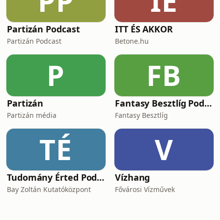
PP
IÉ
Partizán Podcast
ITT ÉS AKKOR
Partizán Podcast
Betone.hu
P
FB
Partizán
Fantasy Besztlíg Podcast
Partizán média
Fantasy Besztlíg
TÉ
V
Tudomány Érted Podcast
Vízhang
Bay Zoltán Kutatóközpont
Fővárosi Vízművek