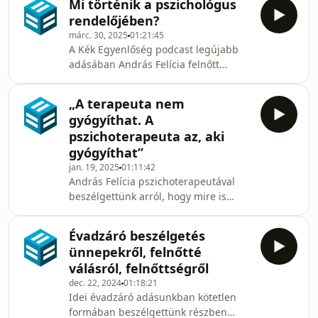
Mi történik a pszichológus
jellemzi. Sőt, még a szociológia
számára a szociális szektor dolgo
rendelőjében?
meghatározása vagy az alapfogalmai
márc. 30, 2025
01:21:45
körül sem alakult ki konszenzus. A
A Kék Egyenlőség podcast legújabb
szociológusok különbözőképpen
adásában András Felícia felnőtt
vélekednek arról, hogy például egy
klinikai és mentálhigiéniai
szociológiai elméletben szükség van-e
szakpszichológus, pszichoterapeuta
cselekvőre, és ha igen, akkor inkább
„A terapeuta nem
segítségével a maga konkrétságában
racionálisan va
gyógyíthat. A
vizsgáljuk meg azt a kérdést, hogy mi
pszichoterapeuta az, aki
is történik a pszichológus
gyógyíthat”
rendelőjében. Áttekintjük az egész
jan. 19, 2025
01:11:42
terápiás folyamatot attól a kérdéstől
András Felícia pszichoterapeutával
kezdve, hogy a segítséget kereső
beszélgettünk arról, hogy mire is
hogyan talál magának megfelelő
jogosítanak a különböző pszichológiai
szakembert, egészen odáig, hogy le
végzettségek. Nincsenek könnyű
Évadzáró beszélgetés
helyzetben azok, akik ma
ünnepekről, felnőtté
pszichológusi segítséget keresnek:
válásról, felnőttségről
már nemcsak az állami ellátásban, de
dec. 22, 2024
01:18:21
a magánrendelésben sem könnyű
Idei évadzáró adásunkban kötetlen
segítséghez jutni. A helyzetet csak
formában beszélgettünk részben
nehezíti, hogy a segítséget kereső