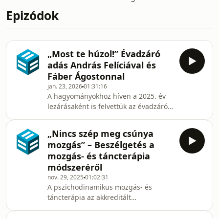
Epizódok
„Most te húzol!” Évadzáró
adás András Felíciával és
Fáber Ágostonnal
jan. 23, 2026
01:31:16
A hagyományokhoz híven a 2025. év
lezárásaként is felvettük az évadzáró
műsorunkat a korábbi hasonló
produkciókra jellemző kötetlenebb
„Nincs szép meg csúnya
hangvétellel. Ezúttal a
mozgás” – Beszélgetés a
nyilvánosságban megjelenő,
mozgás- és táncterápia
különböző életmód-tanácsadók és
módszeréről
influenszerek által népszerűsített
nov. 29, 2025
01:02:31
életbölcsességeket, közhelyeket és
A pszichodinamikus mozgás- és
tévhiteket vitattuk meg: jó néhány
táncterápia az akkreditált
ilyet felírtunk cédulákra, majd
pszichoterápiás módszerek egyike,
egyesével kihúztuk és megbeszéltük
melyet a Magyar Mozgás- és