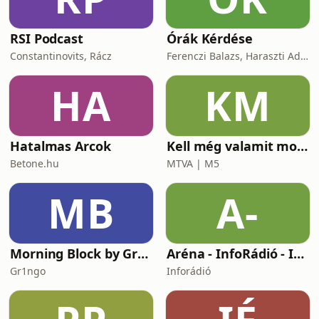
szakmáról beszélgetett Czelleng Réka.
„A zene mi
RSI Podcast
Órák Kérdése
Constantinovits, Rácz
Ferenczi Balazs, Haraszti Adam
HA
KM
Hatalmas Arcok
Kell még valamit mondanom, Ildikó?
Betone.hu
MTVA | M5
MB
A-
Morning Block by Gr1ngo
Aréna - InfoRádió - Infostart.hu
Gr1ngo
Inforádió