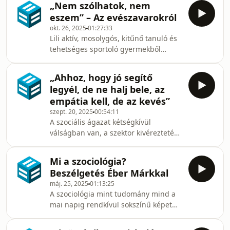
őket. Mive
„Nem szólhatok, nem
Táncterápiás Egyesület keretein belül
eszem” – Az evészavarokról
lehet elsajátítani. Dr. Incze Adrienne
okt. 26, 2025
01:27:33
(pszichiáter, pszichoanalitikus
Lili aktív, mosolygós, kitűnő tanuló és
kandidátus, kiképző mozgás- és
tehetséges sportoló gyermekből
táncpszichoterapeuta) segítségével
kamaszkorára csendes, visszahúzódó
jártuk körbe a módszer jellemzőit,
és egyre vékonyodó lánnyá vált.
hatótényezőit, az azt övező esetleges
„Ahhoz, hogy jó segítő
Kívülről nézve érthetetlen, hogy mi
sztereotípiákat. Igyekeztünk továb
legyél, de ne halj bele, az
történt vele – mi történt benne? A
empátia kell, de az kevés”
podcastepizódban erre a kérdésre
szept. 20, 2025
00:54:11
keresi a választ szerkesztőnk, Czelleng
A szociális ágazat kétségkívül
Réka (szociológus, képzésben lévő
válságban van, a szektor kivéreztetése
családterápiás konzulens) és
azonban hosszú évtizedeken át zajló
vendégei: dr. Bogár Nikolett, PhD
töretlen folyamat. Egyáltalán miért
(gyógyszerész, család
Mi a szociológia?
marad meg valaki ezen a
Beszélgetés Éber Márkkal
forráshiányos területen, ahol a
máj. 25, 2025
01:13:25
jogszabályi környezet is egyre
A szociológia mint tudomány mind a
nehezebb helyzetbe hozza az itt
mai napig rendkívül sokszínű képet
dolgozókat? Köves Ferenccel a sajátos
mutat. Egységes arculat helyett az
nehézségekről és az apró örömökről
elméletek és a módszerek sokfélesége
Fáber Ágoston beszélgetett.Sokak