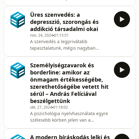
aktuális, részben minket érdeklő és
általában nem tudja felmérni, hogy
érintő kérdésekről. A beszélgetés első
milyen végzettségű és képesít
Üres szenvedés: a
részében a karácsonyhoz és
depresszió, szorongás és
általánosságban az ünnepekhez
addikció társadalmi okai
fűződő viszonyunkról esett szó, majd
nov. 24, 2024
01:15:51
a felnőttség és a felnőtté válás
A szenvedés a legprivátabb
kérdéseit boncolgattuk szociológiai és
tapasztalatunk, mégis nagyban
pszichológiai szempontból. Végül arra
meghatározzák a társadalmi
is kitértünk, hogy kinek melyik volt a
körülmények. A félelemre épülő,
kedvenc kék egye
Személyiségzavarok és
negatív társadalmi integráció például
borderline: amikor az
megágyaz a generalizált
önmagam értékességébe,
szorongásnak, a szenvedés
szerethetőségébe vetett hit
kiüresedése és a tulajdonlás kudarca
sérül – András Felíciával
a depressziónak, az egyének
eldologiasodása pedig az
beszélgettünk
addikciónak. Az emberi szenvedést
okt. 27, 2024
01:18:02
leíró nyelvezet a pszichológiai,
A pszichológia nyelvhasználata egyre
biomedikális szakértői nyelvbe kerül
szélesebb körben jelen van a
át
közbeszédben, azonban gyakran
jelenségek elsietett
A modern bíráskodás lelki és