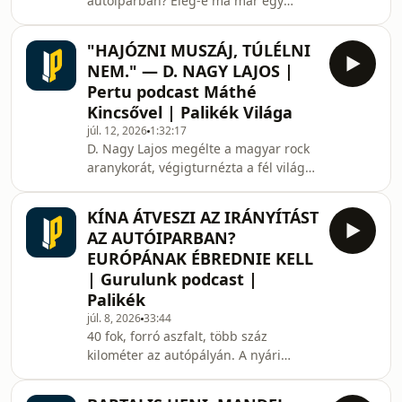
autóiparban? Elég-e ma már egy
ismert embléma, vagy a vásárlók
egyre inkább azt nézik, hogy mit
"HAJÓZNI MUSZÁJ, TÚLÉLNI
kapnak a pénzükért?A Gurulunk
NEM." — D. NAGY LAJOS |
legújabb epizódjában ott folytatjuk,
Pertu podcast Máthé
ahol legutóbb abbahagytuk: vajon
Kincsővel | Palikék Világa
valóban veszélyben vannak az európai
júl. 12, 2026
1:32:17
autógyártók a kínai márkák térnyerése
D. Nagy Lajos megélte a magyar rock
miatt?Arról beszélgetünk, hogy a kínai
aranykorát, végigturnézta a fél világot
gyártók elképesztő tempóban bővítik
és közben úgy vált legendává, hogy a
modellkínálatukat, m
Bikinivel konkrétan történelmet írtak.
KÍNA ÁTVESZI AZ IRÁNYÍTÁST
Életútja azonban messze túlmutat a
AZ AUTÓIPARBAN?
telt házas koncerteken, hiszen egykori
EURÓPÁNAK ÉBREDNIE KELL
zongorázó, furulyázó és szárnykürtös
| Gurulunk podcast |
legényből cseperedett a magyar
Palikék
könnyűzene ikonikus hangjává.
Ugyanakkor Lajos most is optimistán
júl. 8, 2026
33:44
40 fok, forró aszfalt, több száz
tekint a jövő felé: könyvet szeretne írn
kilométer az autópályán. A nyári
autózás sokszor nemcsak az
embereket, hanem a technikát is