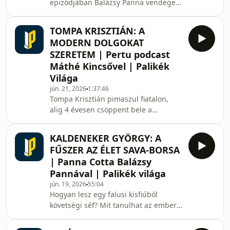
epizódjában Balázsy Panna vendége
amelyek sok nő életét alapjaiban
Gönczi Dorka mediátor, akivel a
forgatják
válásról beszélgetnek – de egészen
TOMPA KRISZTIÁN: A
más szemszögből, mint ahogyan azt
MODERN DOLGOKAT
általában szoktuk.Valóban kudarc egy
SZERETEM | Pertu podcast
kapcsolat, ha véget ér? Miért jut el sok
Máthé Kincsővel | Palikék
pár odáig, hogy már csak a
Világa
sérelmeket látják egymásban? És
vajon lehet-e úgy lezárni egy
jún. 21, 2026
1:37:46
Tompa Krisztián pimaszul fiatalon,
házasságot, hogy közben
alig 4 évesen csöppent bele a
megmaradjon a tisztelet?Dorka több
motokrossz világába, és azóta is sikert
mint
sikerre halmoz. Szakmai
KALDENEKER GYÖRGY: A
kompetenciáját több száz serleg és
FŰSZER AZ ÉLET SAVA-BORSA
temérdek elismerés igazolja, hiszen
| Panna Cotta Balázsy
mára tízszeres román-, kétszeres
Pannával | Palikék világa
magyar- és hatszoros Balkán-bajnoki
jún. 19, 2026
55:04
cím tulajdonosa, miközben tavaly
Hogyan lesz egy falusi kisfiúból
tizenegyedik alkalommal kapta meg
követségi séf? Mit tanulhat az ember
az Év Sportolója kitüntetést
a diplomaták világában, és miért lehet
Romániában, illetve 2021 óta Érdeme
egy marék friss zöldfűszer fontosabb,