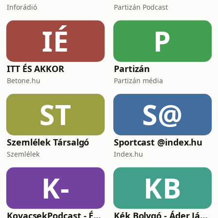
Inforádió
Partizán Podcast
IÉ
P
ITT ÉS AKKOR
Partizán
Betone.hu
Partizán média
ST
S@
Szemlélek Társalgó
Sportcast @index.hu
Szemlélek
Index.hu
K-
KB
KovacsekPodcast - Értékes beszélgetések
Kék Bolygó - Áder János podcastja