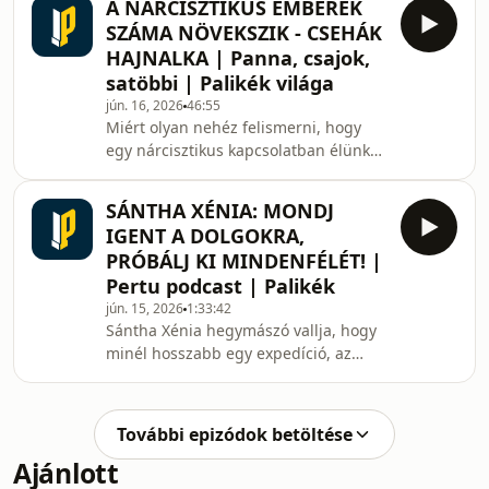
A NÁRCISZTIKUS EMBEREK
mint a legdrágább fűszerkeverék?A
SZÁMA NÖVEKSZIK - CSEHÁK
Panna Cotta legújabb epizódjában
HAJNALKA | Panna, csajok,
Balázsy Panna vendége Kaldeneker
satöbbi | Palikék világa
György, akit sokan Giorgio néven
jún. 16, 2026
46:55
ismernek. A beszélgetésben szó esik
Miért olyan nehéz felismerni, hogy
gyerekkoráról, a nagymamájától
egy nárcisztikus kapcsolatban élünk?
örökölt konyhai szemléletről, a
Honnan ered a nárcizmus, hogyan
kanadai nagykövetsége
alakul ki, és valóban lehet-e változni?A
SÁNTHA XÉNIA: MONDJ
Panna, csajok, satöbbi legújabb
IGENT A DOLGOKRA,
epizódjában Csehák Hajnalka volt a
PRÓBÁLJ KI MINDENFÉLÉT! |
vendég, akivel Panna a nárcisztikus
Pertu podcast | Palikék
személyiség működéséről, a
jún. 15, 2026
1:33:42
párkapcsolatokban megjelenő
Sántha Xénia hegymászó vallja, hogy
figyelmeztető jelekről és a gyógyulás
minél hosszabb egy expedíció, az
lehetőségeiről beszélgetett.A
annál hosszabb lelki utat is jelent. A
beszélgetésből kiderül, milye
csíkszeredai származású sportoló
2025-ben a Manaszlu-csúcs
További epizódok betöltése
meghódításával egy csapásra vált a
Ajánlott
figyelem középpontjává, hiszen ezzel