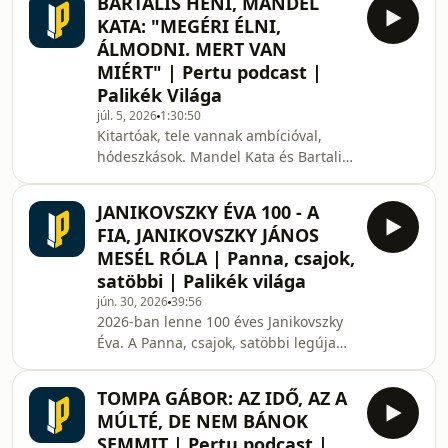
BARTALIS HENI, MANDEL
próbára teszi.A Gurulunk legújabb
KATA: "MEGÉRI ÉLNI,
részében megnézzük, hogyan élik túl
ÁLMODNI. MERT VAN
az autók az extrém hőséget. Miért áll
MIÉRT" | Pertu podcast |
meg ilyenkor több jármű az út szélén?
Palikék Világa
Tényleg veszélyesebb lehet egy
elöregedett gumi nyáron, mint télen?
júl. 5, 2026
1:30:50
Kitartóak, tele vannak ambícióval,
Hogyan használjuk jól a klímát, és
hódeszkások. Mandel Kata és Bartalis
milyen apróságokon múlhat,
Heni mögött hosszú évek következetes
munkája áll. Ketten együtt
JANIKOVSZKY ÉVA 100 - A
sporttörténelmet írtak: ők lettek az
FIA, JANIKOVSZKY JÁNOS
első romániai női snowboardosok,
MESÉL RÓLA | Panna, csajok,
akik kivívták az indulás jogát az
satöbbi | Palikék világa
ötkarikás játékokon, ezzel pedig
jún. 30, 2026
39:56
nemcsak saját álmukat váltották
2026-ban lenne 100 éves Janikovszky
valóra, hanem egy egész sportág előtt
Éva. A Panna, csajok, satöbbi legújabb
nyitottak új fejezetet Romániában.
epizódjában Balázsy Panna vendége
Van, amikor egy cél ne
Janikovszky János, a Móra Könyvkiadó
TOMPA GÁBOR: AZ IDŐ, AZ A
igazgatója és egyben Janikovszky Éva
MÚLTÉ, DE NEM BÁNOK
fia, valamint Lovász Andrea
SEMMIT | Pertu podcast |
főszerkesztő.A beszélgetésben szó