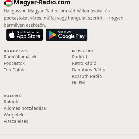
Magyar-Radio.com
Hallgasson Magyar-Radio.com rádióállomásokat és
podcastokat város, műfaj vagy hangulat szerint — ingyen,
bármilyen eszközön.
BÖNGÉSZÉS
NÉPSZERŰ
Rádióállomások
Rádió 1
Podcastok
Retro Rádió
Top Dalok
Danubius Rádió
Kossuth Rádió
Hír.FM
RÓLUNK
Rólunk
Állomás hozzáadása
Widgetek
Visszajelzés