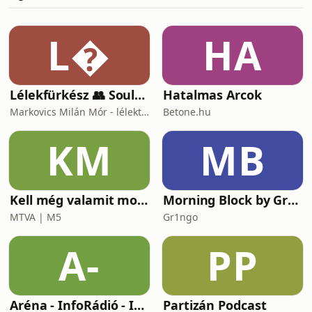
a teljesítményével a világ élvonalas
extrém sportolói közé küzdötte be
magát. A Pertu legfrissebb
L
HA
epizódjában a Himalája-expedíción túl
a fáradságos felkészülési
Lélekfürkész 👥 SoulScout
Hatalmas Arcok
Markovics Milán Mór - lélektan, tudomány, vallás, harc
Betone.hu
KM
MB
Kell még valamit mondanom, Ildikó?
Morning Block by Gr1ngo
MTVA | M5
Gr1ngo
A-
PP
Aréna - InfoRádió - Infostart.hu
Partizán Podcast