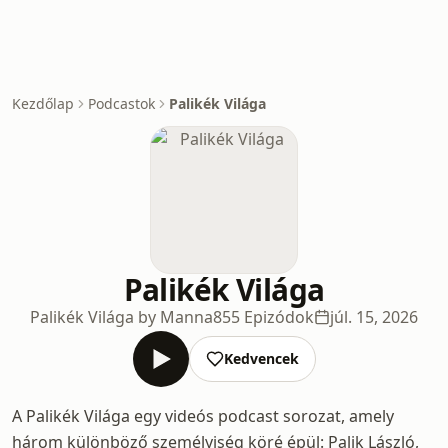
Kezdőlap
Podcastok
Palikék Világa
Palikék Világa
Palikék Világa by Manna
855 Epizódok
júl. 15, 2026
Kedvencek
A Palikék Világa egy videós podcast sorozat, amely
három különböző személyiség köré épül: Palik László,