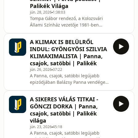
Palikék Világa
esik arról, hogyan került Janikovszky
jún. 28, 2026
1:38:03
Éva a Móra elődjéhez mindössze 28
Tompa Gábor rendező, a Kolozsvári
évesen, hogyan vált szerkesztőből az
Állami Színház vezetője 1981-ben
ország egyik legnépszerűbb
került a kincses városba, ahol néhány
gyerekkönyvírójává,
év alatt a társulat egyik meghatározó
A KLIMAX IS BELÜLRŐL
alkotójává vált. A nemzetközileg is
INDUL: GYÖNGYÖSI SZILVIA
elismert színházi szakember 1990-ben
KLIMAXIMALISTA | Panna,
vette át az intézmény vezetését, majd
csajok, satöbbi | Palikék
olyan alkotói műhellyé formálta,
jún. 26, 2026
37:22
amely ma már rendszeres résztvevője
A Panna, csajok, satöbbi legújabb
a legjelentősebb nemzetközi
epizódjában Balázsy Panna vendége
fesztiváloknak. Nevéhez fűződik az
Gyöngyösi Szilvia, klimaximalista, aki
Interferenciák
saját történetén keresztül mesél arról,
A SIKERES VÁLÁS TITKAI -
hogyan változtatta meg az életét a
GÖNCZI DORKA | Panna,
perimenopauza és a változókor.A
csajok, satöbbi | Palikék
beszélgetésből kiderül, miért nem a
világa
pluszkilók jelentik a legnagyobb
jún. 23, 2026
45:18
kihívást ebben az időszakban, hanem
A Panna, csajok, satöbbi legújabb
azok a mentális és érzelmi változások,