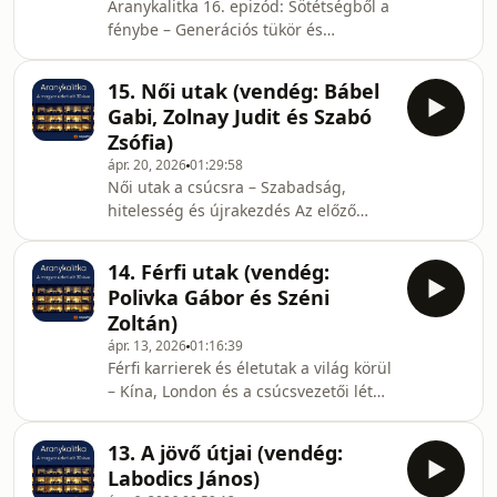
Aranykalitka 16. epizód: Sötétségből a
fénybe – Generációs tükör és
évadzáró gondolatok Sándor
PéterrelElérkeztünk az Aranykalitka
15. Női utak (vendég: Bábel
podcast első évadának befejező
Gabi, Zolnay Judit és Szabó
epizódjához. Az elmúlt hónapokban
Zsófia)
megérintő életutakat ismerhettünk
ápr. 20, 2026
01:29:58
meg, a záró adásra pedig egy
Női utak a csúcsra – Szabadság,
különleges, kettős fókuszú
hitelesség és újrakezdés Az előző
beszélgetéssel készültünk.Az adás
adásban a nemzetközi férfi
első felében csatlakozik hozzánk
karrierutakat vizsgáltuk, most pedig a
Sándor Péter (OD Partner)
14. Férfi utak (vendég:
női vezetők különleges, sokszor az
szervezetfejlesztő, c
Polivka Gábor és Széni
elvárásokkal dacoló és egyedi
Zoltán)
megküzdéseket igénylő történeteire
ápr. 13, 2026
01:16:39
fókuszálunk. Két olyan csúcsvezető
Férfi karrierek és életutak a világ körül
hölgy a vendégünk, akik
– Kína, London és a csúcsvezetői lét
bebizonyították: az üvegplafon
öröme és ára Polivka Gáborral és
áttörhető, de a valódi siker és a
Széni Zoltánnal.Miután a korábbi
szakmai szabadság mindenki számára
13. A jövő útjai (vendég:
adásokban az életszakaszok
mást jele
Labodics János)
dilemmáit jártuk körbe, a következő