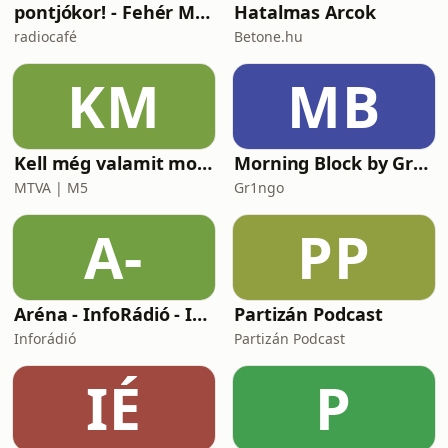
pontjókor! - Fehér Mariannal
Hatalmas Arcok
radiocafé
Betone.hu
KM
MB
Kell még valamit mondanom, Ildikó?
Morning Block by Gr1ngo
MTVA | M5
Gr1ngo
A-
PP
Aréna - InfoRádió - Infostart.hu
Partizán Podcast
Inforádió
Partizán Podcast
IÉ
P