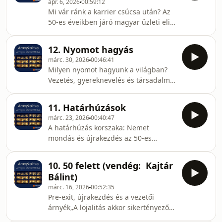
ápr. 6, 2026
00:59:12
adásokban egy új szerkesztési elvet
Mi vár ránk a karrier csúcsa után? Az
követünk: egyben, a maguk
50-es éveikben járó magyar üzleti elit
teljességében is megmutatjuk egyes
számára az egyik legmegosztóbb
interjúalanyok életútját. Két epizódon
kérdés a jövő és a visszavonulás. Van,
keresztül fókuszálunk a személyes
12. Nyomot hagyás
akinek a "nyugdíj" szó egyenlő a
történetekre. Különvál
márc. 30, 2026
00:46:41
passzivitással és a halállal, mások
Milyen nyomot hagyunk a világban?
pedig alig várják, hogy letegyék a
Vezetés, gyereknevelés és társadalmi
lantot, és kertészkedjenek vagy az
felelősségvállalásA 45-50 éves
unokákkal foglalkozzanak, esetleg
életkorba lépve mindannyiunk
hobby asztalosként űzzék az időt.Az
11. Határhúzások
számára egyre égetőbbé válik a
Aranykalitka legújabb epizódjában a
márc. 23, 2026
00:40:47
kérdés: vajon az életünket továbbra is
20 éve t
A határhúzás korszaka: Nemet
éncentrikusan, kizárólag a saját
mondás és újrakezdés az 50-es
egzisztenciánkra fókuszálva éljük,
években„Eljutottam arra a pontra,
vagy képesek vagyunk felelősséget
hogy nem akarok megfelelni senkinek,
vállalni másokért és pozitív nyomot
10. 50 felett (vendég: Kajtár
és nem akarok bebizonyítani semmit.
hagyni a világban? Az Aranykalitka
Bálint)
Elsősorban magamnak akartam
legújabb epizódjában arról
márc. 16, 2026
00:52:35
bizonyítani, és ez már megtörtént.”Az
Pre-exit, újrakezdés és a vezetői
Aranykalitka podcast tizenegyedik
árnyék„A lojalitás akkor sikertényező,
epizódjában folytatjuk az 50-es
ha képes vagy megújítani önmagadat.
éveikbe lépő magyar felsővezetők