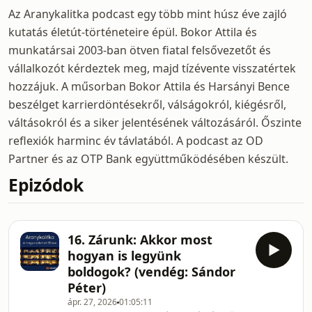
Az Aranykalitka podcast egy több mint húsz éve zajló
kutatás életút-történeteire épül. Bokor Attila és
munkatársai 2003-ban ötven fiatal felsővezetőt és
vállalkozót kérdeztek meg, majd tízévente visszatértek
hozzájuk. A műsorban Bokor Attila és Harsányi Bence
beszélget karrierdöntésekről, válságokról, kiégésről,
váltásokról és a siker jelentésének változásáról. Őszinte
reflexiók harminc év távlatából. A podcast az OD
Partner és az OTP Bank együttműködésében készült.
Epizódok
16. Zárunk: Akkor most
hogyan is legyünk
boldogok? (vendég: Sándor
Péter)
ápr. 27, 2026
01:05:11