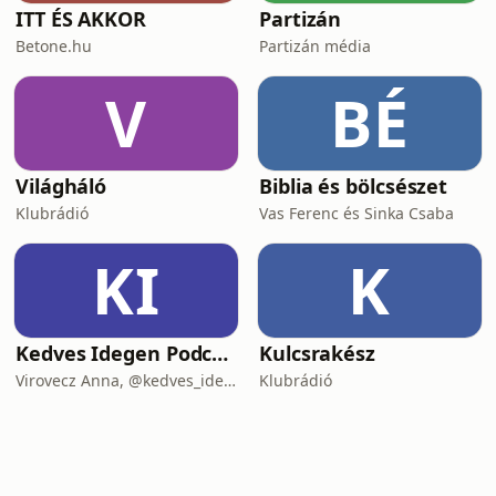
ITT ÉS AKKOR
Partizán
Betone.hu
Partizán média
V
BÉ
Világháló
Biblia és bölcsészet
Klubrádió
Vas Ferenc és Sinka Csaba
KI
K
Kedves Idegen Podcast
Kulcsrakész
Virovecz Anna, @kedves_idegen és Csibra-Kaizler Tamara, újságíró
Klubrádió