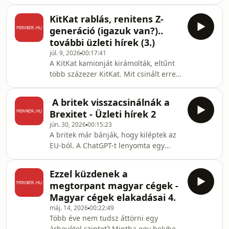
elvette a grafikusok munkáját, mondta
beszálló? Ismét Minner rövi
a hazai grafikus szakma pápája. ha
KitKat rablás, renitens Z-
már AI, az Uber elhasználta az éves
generáció (igazuk van?)..
token kvótáját, és ezzel nem lettek
további üzleti hírek (3.)
előrébb. Hol a gond? A MOL a hot
júl. 9, 2026
00:17:41
dogból gazdagodik meg, ki gondolta
A KitKat kamionját kirámolták, eltűnt
volna ezt néhány éve? További rövid
több százezer KitKat. Mit csinált erre
üzleti hírek a Minner újabb
a cég? Marketing fogást! A hírekben
anyagában. (0:00) - Intro(0:35) -
szó lesz még a sok-sok proteines
Beperelték a Zw
A britek visszacsinálnák a
termékről és ennek hatásáról. Egy
Brexitet - Üzleti hírek 2
korábbi Facebook alkalmazottat
jún. 30, 2026
00:15:23
faggatunk a jó hirdetésbeállításokról.
A britek már bánják, hogy kiléptek az
És te mit kezdesz azzal a piaci
EU-ból. A ChatGPT-t lenyomta egy
lehetőséggel, hogy 2050-re több
másik AI, lehet érdemes lenne
milliárd 60 év feletti lesz? Ismét üzleti
váltanod? A tőzsdén a részvény-
hírek! (0:00) - Intro(0:44) - Protein
Ezzel küzdenek a
visszavásárlásokat leállították, ezt jó
jégkré
megtorpant magyar cégek -
tudni befektetőként. A hazai e-
Magyar cégek elakadásai 4.
kereskedelmi toplistáról is fogunk
máj. 14, 2026
00:22:49
beszélni, és megkérdezünk egy hazai
Több éve nem tudsz áttörni egy
webshop tulajdonost a Temu-
árbevétel szintet? Mintha egy helyben