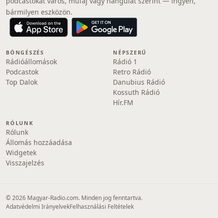
podcastokat város, műfaj vagy hangulat szerint — ingyen,
bármilyen eszközön.
BÖNGÉSZÉS
NÉPSZERŰ
Rádióállomások
Rádió 1
Podcastok
Retro Rádió
Top Dalok
Danubius Rádió
Kossuth Rádió
Hír.FM
RÓLUNK
Rólunk
Állomás hozzáadása
Widgetek
Visszajelzés
© 2026 Magyar-Radio.com. Minden jog fenntartva.
Adatvédelmi Irányelvek
Felhasználási Feltételek