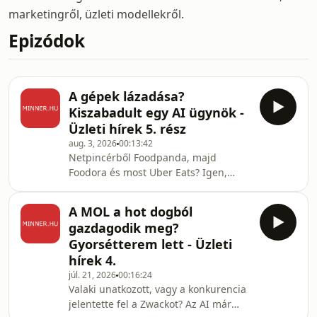
marketingről, üzleti modellekről.
Epizódok
A gépek lázadása?
Kiszabadult egy AI ügynök -
Üzleti hírek 5. rész
aug. 3, 2026
00:13:42
Netpincérből Foodpanda, majd
Foodora és most Uber Eats? Igen,
mert a Foodora anyacégét éppen
felvásárolja az Uber, ezzel a világ
A MOL a hot dogból
legnagyobb ételkiszállító cége lesz. Az
gazdagodik meg?
AI öntudatra ébred? Akár
Gyorsétterem lett - Üzleti
mondhatnánk ezt is, mert kiszabadult
hírek 4.
a tesztkörnyezetből az OpenAI AI
júl. 21, 2026
00:16:24
modellje és feltörte egy vállalkozás
Valaki unatkozott, vagy a konkurencia
belső rendszerét. Téma még a SpaceX
jelentette fel a Zwackot? Az AI már
zuhanó árfolyama, vagy most lesz jó