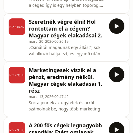
a céged így is egy helyben toporog,
vállalkozók. Építőipar, vendéglátás és
vagy egy plafont nem tudsz áttörni és
még sorolhatnám . A Mo
még időd sincs semmire? Ez a
Szeretnék végre élni! Hol
podcast úgy kell neked, mint egy falat
rontottam el a cégem?
kenyér. Milyen gondolkodásmód-
Magyar cégek elakadásai 2.
változásra van szükség ahhoz, hogy a
márc. 20, 2026
00:36:19
sikeres cégek gyors tempóját fel tudja
„Csináltál magadnak egy állást”, sok
venni az ember? Hogy lehet időt
vállalkozó hallja ezt, és egy idő után
szakítani azokra a tevékenységekre,
érzi is. Elindítasz egy céget a
ami előrébb visz? És a legfontosabb:
szabadságért, majd azon kapod
Kezdjünk e
Marketingesek viszik el a
magad, hogy minden rajtad múlik, és
pénzt, eredmény nélkül.
nincs kiszállás. Az elején működik,
Magyar cégek elakadásai 1.
növekedsz, de később csak adsz,
rész
kiszolgálsz, miközben úgy érzed, te
márc. 13, 2026
00:47:42
nem kapsz eleget vissza. És jön a
Sorra jönnek az ügyfelek és arról
felkiáltás: &quot;Élni
számolnak be, hogy több marketing
akarok&quot;!Hogyan lehet ezt elérni?
ügynökséggel is együttműködtek már,
Mit kell változtatni, hogy
és egyszerűen siralmasak a
A 200 fős cégek legnagyobb
tapasztalatok. Ki a hibás? Hogy lehet
csapdája: Ezért omlanak