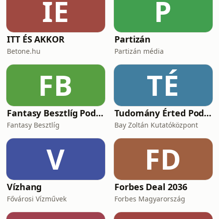
IÉ
P
esettanulmányokról, és persze
központi téma volt az
ITT ÉS AKKOR
Partizán
Betone.hu
Partizán média
FB
TÉ
Fantasy Besztlíg Podcast
Tudomány Érted Podcast
Fantasy Besztlíg
Bay Zoltán Kutatóközpont
V
FD
Vízhang
Forbes Deal 2036
Fővárosi Vízművek
Forbes Magyarország