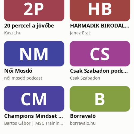
2P
HB
20 perccel a jövőbe
HARMADIK BIRODALOM – a nemzetiszocializmus története
Kaszt.hu
Janez Erat
NM
CS
Női Mosdó
Csak Szabadon podcast
női mosdó podcast
Csak Szabadon
CM
B
Champions Mindset Podcast
Borravaló
Bartos Gábor | MSC Training Group
borravalo.hu