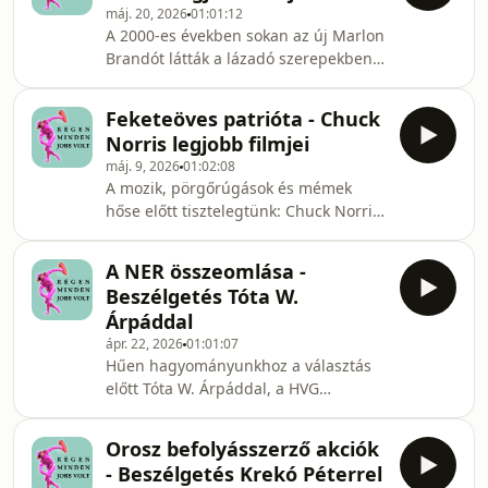
máj. 20, 2026
01:01:12
&quot;Hoffa&quot; - visszatérő USA-
A 2000-es években sokan az új Marlon
szakértőnkkel, Paár Ádámmal.A
Brandót látták a lázadó szerepekben
beszélgetés résztvevői:Balázsy
feltűnt ír fenegyerekben, az idén 50
IstvánCsunderlik PéterLaska PálPaár
éves Colin Farrellben, aki olyan
ÁdámA Régen minden jobb volt a
Feketeöves patrióta - Chuck
emlékezetes filmekben játszott le
Tilos Rádió történelmi-popkulturális
Norris legjobb filmjei
mindenkit, mint Joel Schumacher
műsora:htt
máj. 9, 2026
01:02:08
fülledt thrillerje, &quot;A fülke&quot;,
A mozik, pörgőrúgások és mémek
de hidrogénezett hajú Nagy
hőse előtt tisztelegtünk: Chuck Norris
Sándorként is láthattuk Oliver Stone
86 évesen hunyt el. Eddig tartott a
2004-es eposzában, amely a világot
Halálnak összeszedni a bátorságát,
előrehajtó, kozmopolita
A NER összeomlása -
hogy találkozzon vele. Adásunkban
toleranciazsarnokot ünnepel
Beszélgetés Tóta W.
végigfutottuk a karatebajnok-
Árpáddal
akciósztár karrierjét és felidéztük
ápr. 22, 2026
01:01:07
legemlékezetesebb filmjeit. A kiugrást
Hűen hagyományunkhoz a választás
az akkor már befutott Lee „A Sárkány
előtt Tóta W. Árpáddal, a HVG
útja” című filmje jelentette 1972-ben,
publicistájával és a Kispolgár
a Colosseumban játszódó tízperces
szerkesztőjével mérlegeltük a
cunami után
Orosz befolyásszerző akciók
legutolsó Orbán-kormány négy évét,
- Beszélgetés Krekó Péterrel
értékeltük a kampányt és latolgattuk