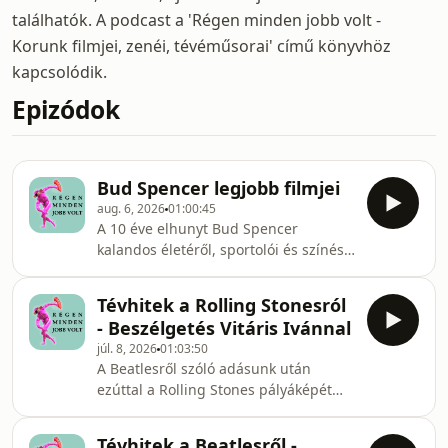
találhatók. A podcast a 'Régen minden jobb volt -
Korunk filmjei, zenéi, tévéműsorai' című könyvhöz
kapcsolódik.
Epizódok
Bud Spencer legjobb filmjei
aug. 6, 2026
01:00:45
A 10 éve elhunyt Bud Spencer
kalandos életéről, sportolói és színészi
pályafutásáról, legemlékezetesebb
szerepeiről és legszórakoztatóbb
Tévhitek a Rolling Stonesról
filmjeiről beszélgettünk, köztük olyan
- Beszélgetés Vitáris Ivánnal
óriási kedvenceinkről, mint a
júl. 8, 2026
01:03:50
&quot;Kincs, ami nincs&quot;, vagy a
A Beatlesről szóló adásunk után
&quot;Nincs kettő négy
ezúttal a Rolling Stones pályáképét
nélkül&quot;.A beszélgetés
rajzoltuk fel, felidézve a legendás
résztvevői:Balázsy IstvánBezsenyi
együttes karrierjének gördülőpontjait.
TamásCsunderlik PéterDékány LászlóA
Tévhitek a Beatlesről -