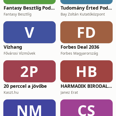
Fantasy Besztlíg Podcast
Tudomány Érted Podcast
Fantasy Besztlíg
Bay Zoltán Kutatóközpont
V
FD
Vízhang
Forbes Deal 2036
Fővárosi Vízművek
Forbes Magyarország
2P
HB
20 perccel a jövőbe
HARMADIK BIRODALOM – a nemzetiszocializmus története
Kaszt.hu
Janez Erat
NM
CS