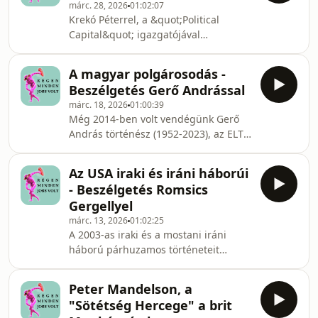
márc. 28, 2026
01:02:07
az esélyeket. Szinte biztosak voltunk a
Krekó Péterrel, a &quot;Political
2024 óta &quot;recsegő-ropogó&quot;
Capital&quot; igazgatójával
rendszer bukásában, úgyhogy a
beszélgettünk az orosz
választás éjszakáján Joe Hallenbeck
titkosszolgálatok különböző akcióiról
magánnyomozót, &quot;Az utolsó
A magyar polgárosodás -
és befolyásszerző műveleteiről az
cserkész&quot; hősét citálhattu
Beszélgetés Gerő Andrással
Európai Unióban, az USA-ban és
márc. 18, 2026
01:00:39
persze Magyarországon, hiszen
Még 2014-ben volt vendégünk Gerő
valamiért már csak a magyar
András történész (1952-2023), az ELTE
kémelhárítást és a
Gazdaság- és Társadalomtörténeti
Szuverenitásvédelmi Hivatalt nem
Tanszékének vezetője, a Habsburg
érdekli, hogy Oroszország miképp
Az USA iraki és iráni háborúi
Történeti Intézet igazgatója, &quot;Az
avatkozik bele a magyar belügyekbe.A
- Beszélgetés Romsics
elsöprő kisebbség&quot;; a
beszélgetés résztvevői:Balázsy I
Gergellyel
&quot;Ferenc József, a magyarok
márc. 13, 2026
01:02:25
királya&quot;; a &quot;Képzelt
A 2003-as iraki és a mostani iráni
történelem&quot; és még számos más
háború párhuzamos történeteit
kiváló könyv szerzője, hogy a
meséltük el visszatérő USA-
dualizmus kori Magyarország
szakértőnk, Romsics Gergely történész
politikai, társadalmi és kulturális életé
Peter Mandelson, a
segítségével, aki a nemzetközi
"Sötétség Hercege" a brit
kapcsolatok teoretikusaként mindig