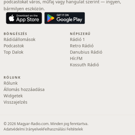
podcastokat város, műfaj vagy hangulat szerint — ingyen,
bármilyen eszközön.
BÖNGÉSZÉS
NÉPSZERŰ
Rádióállomások
Rádió 1
Podcastok
Retro Rádió
Top Dalok
Danubius Rádió
Hír.FM
Kossuth Rádió
RÓLUNK
Rólunk
Állomás hozzáadása
Widgetek
Visszajelzés
© 2026 Magyar-Radio.com. Minden jog fenntartva.
Adatvédelmi Irányelvek
Felhasználási Feltételek