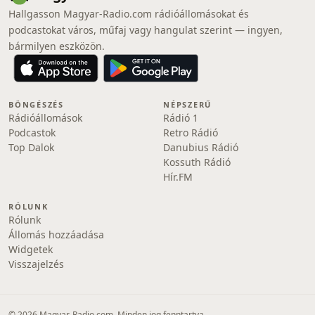
Hallgasson Magyar-Radio.com rádióállomásokat és
podcastokat város, műfaj vagy hangulat szerint — ingyen,
bármilyen eszközön.
BÖNGÉSZÉS
NÉPSZERŰ
Rádióállomások
Rádió 1
Podcastok
Retro Rádió
Top Dalok
Danubius Rádió
Kossuth Rádió
Hír.FM
RÓLUNK
Rólunk
Állomás hozzáadása
Widgetek
Visszajelzés
© 2026 Magyar-Radio.com. Minden jog fenntartva.